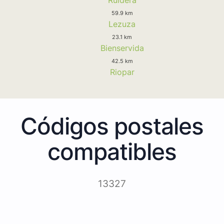
59.9 km
Lezuza
23.1 km
Bienservida
42.5 km
Riopar
Códigos postales
compatibles
13327