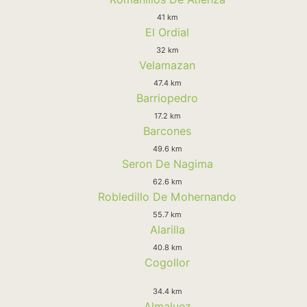
41 km
El Ordial
32 km
Velamazan
47.4 km
Barriopedro
17.2 km
Barcones
49.6 km
Seron De Nagima
62.6 km
Robledillo De Mohernando
55.7 km
Alarilla
40.8 km
Cogollor
34.4 km
Almaluez