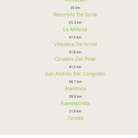
35 km
Retortillo De Soria
25.3 km
La Miñosa
61.5 km
Villaseca De Arciel
41.6 km
Ciruelos Del Pinar
41.2 km
San Andres Del Congosto
36.7 km
Alaminos
39.9 km
Fuentepinilla
21.9 km
Taroda