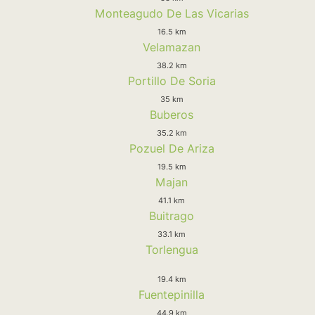
Monteagudo De Las Vicarias
16.5 km
Velamazan
38.2 km
Portillo De Soria
35 km
Buberos
35.2 km
Pozuel De Ariza
19.5 km
Majan
41.1 km
Buitrago
33.1 km
Torlengua
19.4 km
Fuentepinilla
44.9 km