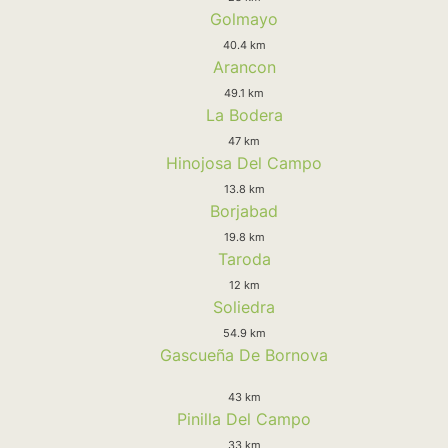
Golmayo
40.4 km
Arancon
49.1 km
La Bodera
47 km
Hinojosa Del Campo
13.8 km
Borjabad
19.8 km
Taroda
12 km
Soliedra
54.9 km
Gascueña De Bornova
43 km
Pinilla Del Campo
33 km