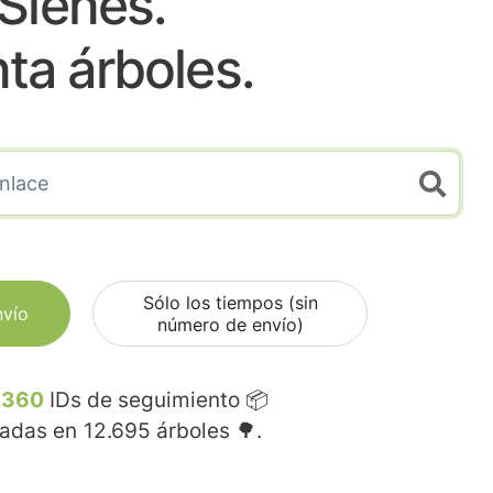
Sienes.
nta árboles.
Sólo los tiempos (sin
nvío
número de envío)
.360
IDs de seguimiento 📦
madas en
12.695
árboles 🌳.