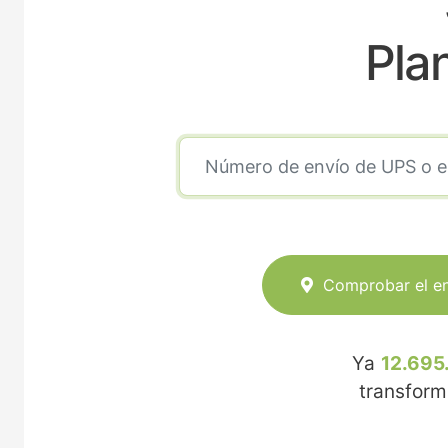
Pla
Comprobar el e
Ya
12.695
transfor