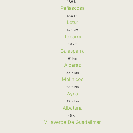
47.6 km
Peñascosa
12.8 km
Letur
42.1 km
Tobarra
28 km
Calasparra
61 km
Alcaraz
33.2 km
Molinicos
28.2 km
Ayna
49.5 km
Albatana
48 km
Villaverde De Guadalimar