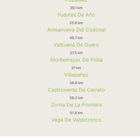
39.1 km
Fuentes De Año
25.6 km
Aldeanueva Del Codonal
49.7 km
Valbuena De Duero
27.5 km
Montemayor De Pililla
37 km
Villabañez
58.8 km
Castroverde De Cerrato
58.2 km
Zorita De La Frontera
51.8 km
Vega De Valdetronco