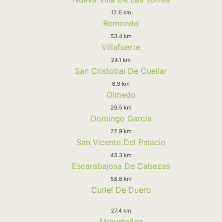
12.6 km
Remondo
53.4 km
Villafuerte
24.1 km
San Cristobal De Cuellar
6.9 km
Olmedo
29.5 km
Domingo Garcia
22.9 km
San Vicente Del Palacio
43.3 km
Escarabajosa De Cabezas
58.6 km
Curiel De Duero
27.4 km
Miguelañez