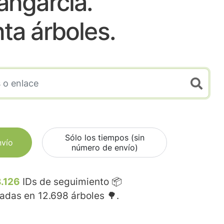
angarcia.
nta árboles.
Sólo los tiempos (sin
nvío
número de envío)
.126
IDs de seguimiento 📦
madas en
12.698
árboles 🌳.