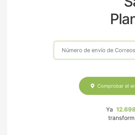
S
Pla
Comprobar el e
Ya
12.698
transfor