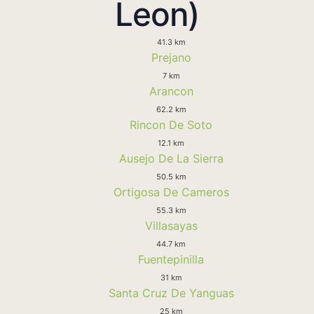
Leon)
41.3 km
Prejano
7 km
Arancon
62.2 km
Rincon De Soto
12.1 km
Ausejo De La Sierra
50.5 km
Ortigosa De Cameros
55.3 km
Villasayas
44.7 km
Fuentepinilla
31 km
Santa Cruz De Yanguas
25 km