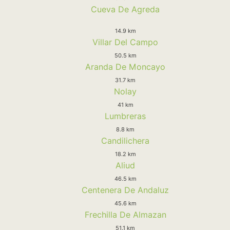
Cueva De Agreda
14.9 km
Villar Del Campo
50.5 km
Aranda De Moncayo
31.7 km
Nolay
41 km
Lumbreras
8.8 km
Candilichera
18.2 km
Aliud
46.5 km
Centenera De Andaluz
45.6 km
Frechilla De Almazan
51.1 km