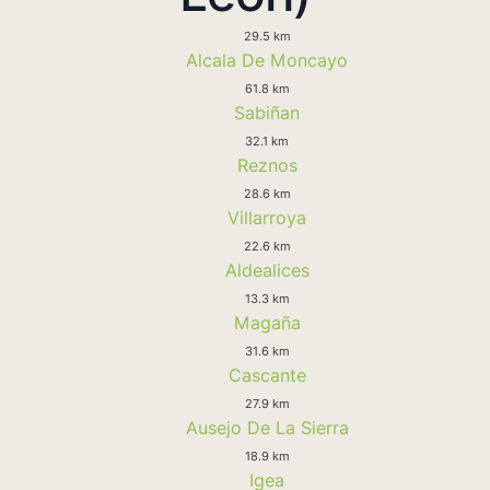
29.5 km
Alcala De Moncayo
61.8 km
Sabiñan
32.1 km
Reznos
28.6 km
Villarroya
22.6 km
Aldealices
13.3 km
Magaña
31.6 km
Cascante
27.9 km
Ausejo De La Sierra
18.9 km
Igea