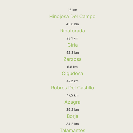
16 km
Hinojosa Del Campo
43.8 km
Ribaforada
28.1 km
Ciria
42.3 km
Zarzosa
6.8 km
Cigudosa
47.2 km
Robres Del Castillo
47.5 km
Azagra
39.2 km
Borja
34.2 km
Talamantes