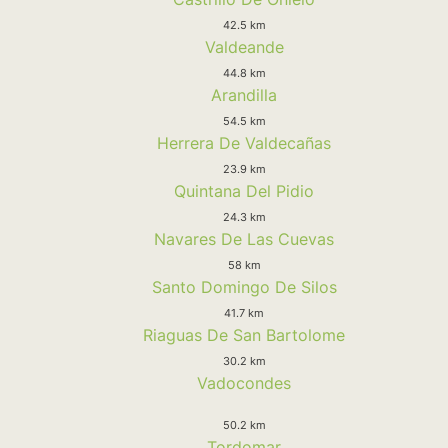
42.5 km
Valdeande
44.8 km
Arandilla
54.5 km
Herrera De Valdecañas
23.9 km
Quintana Del Pidio
24.3 km
Navares De Las Cuevas
58 km
Santo Domingo De Silos
41.7 km
Riaguas De San Bartolome
30.2 km
Vadocondes
50.2 km
Tordomar