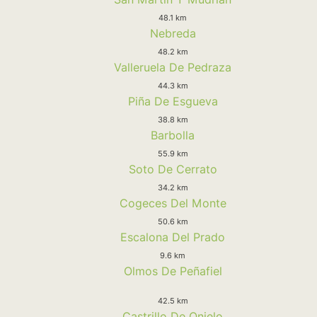
48.1 km
Nebreda
48.2 km
Valleruela De Pedraza
44.3 km
Piña De Esgueva
38.8 km
Barbolla
55.9 km
Soto De Cerrato
34.2 km
Cogeces Del Monte
50.6 km
Escalona Del Prado
9.6 km
Olmos De Peñafiel
42.5 km
Castrillo De Onielo