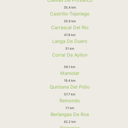
35.4 km
Castrillo-Tejeriego
35.9 km
Carrascal Del Rio
47.8 km
Langa De Duero
51 km
Corral De Ayllon
56.1 km
Mamolar
19.4 km
Quintana Del Pidio
57.7 km
Remondo
7.1 km
Berlangas De Roa
42.2 km
Pajarejos