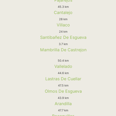
45.3 km
Cantalejo
28 km
Villaco
24 km
Santibañez De Esgueva
3.7 km
Mambrilla De Castrejon
50.4 km
Vallelado
44.6 km
Lastras De Cuellar
47.5 km
Olmos De Esgueva
43.9 km
Arandilla
47.7 km
Boceguillas