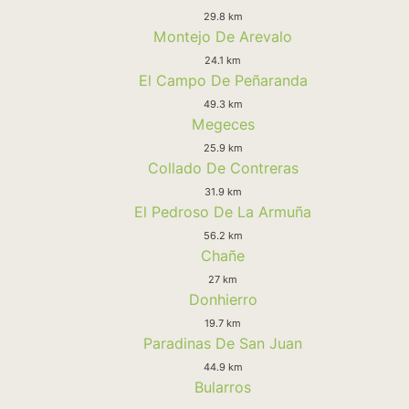
29.8 km
Montejo De Arevalo
24.1 km
El Campo De Peñaranda
49.3 km
Megeces
25.9 km
Collado De Contreras
31.9 km
El Pedroso De La Armuña
56.2 km
Chañe
27 km
Donhierro
19.7 km
Paradinas De San Juan
44.9 km
Bularros