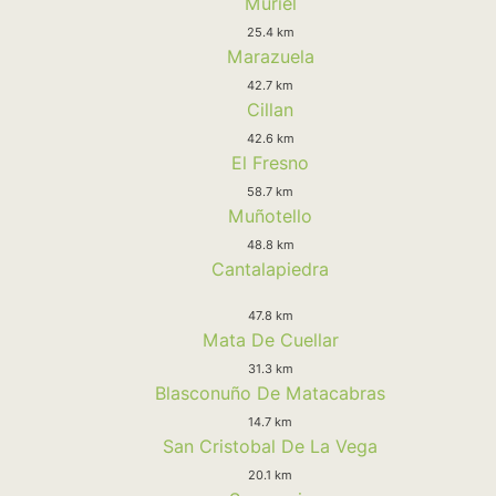
Muriel
25.4 km
Marazuela
42.7 km
Cillan
42.6 km
El Fresno
58.7 km
Muñotello
48.8 km
Cantalapiedra
47.8 km
Mata De Cuellar
31.3 km
Blasconuño De Matacabras
14.7 km
San Cristobal De La Vega
20.1 km