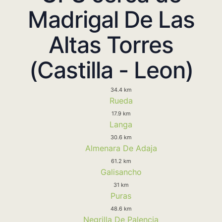
Madrigal De Las
Altas Torres
(Castilla - Leon)
34.4 km
Rueda
17.9 km
Langa
30.6 km
Almenara De Adaja
61.2 km
Galisancho
31 km
Puras
48.6 km
Negrilla De Palencia