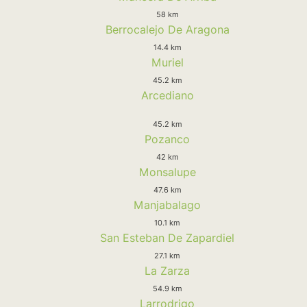
58 km
Berrocalejo De Aragona
14.4 km
Muriel
45.2 km
Arcediano
45.2 km
Pozanco
42 km
Monsalupe
47.6 km
Manjabalago
10.1 km
San Esteban De Zapardiel
27.1 km
La Zarza
54.9 km
Larrodrigo