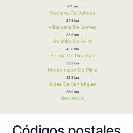
47.1 km
Mediana De Voltoya
24.9 km
Villanueva De Gomez
33.8 km
Peñalba De Avila
45.8 km
Solana De Rioalmar
52.2 km
Montemayor De Pililla
39.9 km
Aldea De San Miguel
35.9 km
Bernardos
Códigos postales