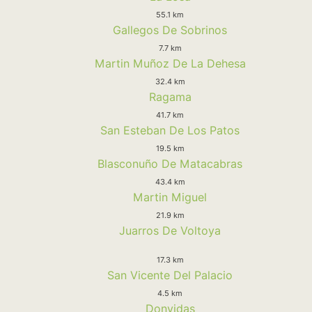
55.1 km
Gallegos De Sobrinos
7.7 km
Martin Muñoz De La Dehesa
32.4 km
Ragama
41.7 km
San Esteban De Los Patos
19.5 km
Blasconuño De Matacabras
43.4 km
Martin Miguel
21.9 km
Juarros De Voltoya
17.3 km
San Vicente Del Palacio
4.5 km
Donvidas