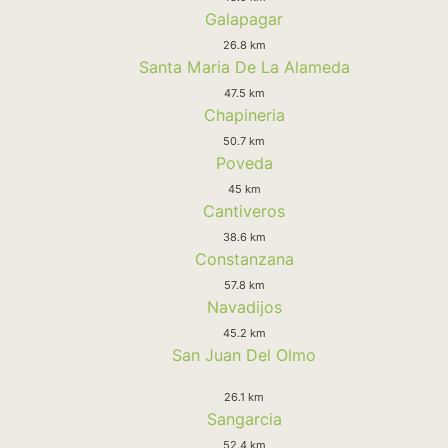
Galapagar
26.8 km
Santa Maria De La Alameda
47.5 km
Chapineria
50.7 km
Poveda
45 km
Cantiveros
38.6 km
Constanzana
57.8 km
Navadijos
45.2 km
San Juan Del Olmo
26.1 km
Sangarcia
52.4 km