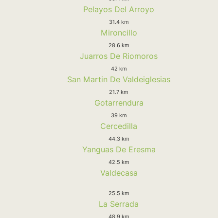
Pelayos Del Arroyo
31.4 km
Mironcillo
28.6 km
Juarros De Riomoros
42 km
San Martin De Valdeiglesias
21.7 km
Gotarrendura
39 km
Cercedilla
44.3 km
Yanguas De Eresma
42.5 km
Valdecasa
25.5 km
La Serrada
48.9 km