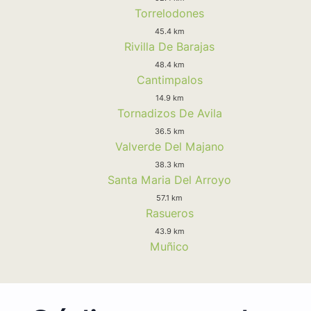
Torrelodones
45.4 km
Rivilla De Barajas
48.4 km
Cantimpalos
14.9 km
Tornadizos De Avila
36.5 km
Valverde Del Majano
38.3 km
Santa Maria Del Arroyo
57.1 km
Rasueros
43.9 km
Muñico