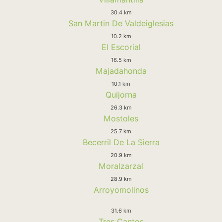
30.4 km
San Martin De Valdeiglesias
10.2 km
El Escorial
16.5 km
Majadahonda
10.1 km
Quijorna
26.3 km
Mostoles
25.7 km
Becerril De La Sierra
20.9 km
Moralzarzal
28.9 km
Arroyomolinos
31.6 km
Tres Cantos