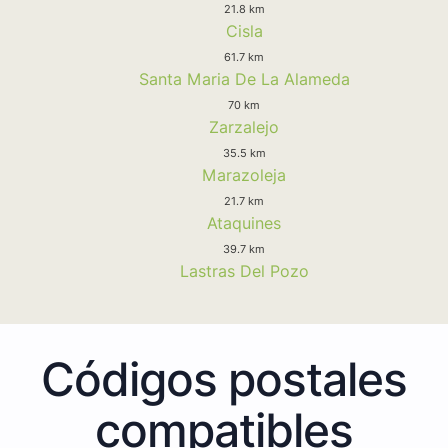
21.8 km
Cisla
61.7 km
Santa Maria De La Alameda
70 km
Zarzalejo
35.5 km
Marazoleja
21.7 km
Ataquines
39.7 km
Lastras Del Pozo
Códigos postales
compatibles