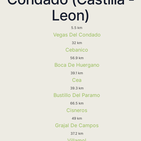
Leon)
5.5 km
Vegas Del Condado
32 km
Cebanico
56.9 km
Boca De Huergano
39.1 km
Cea
39.3 km
Bustillo Del Paramo
66.5 km
Cisneros
49 km
Grajal De Campos
37.2 km
Villamol