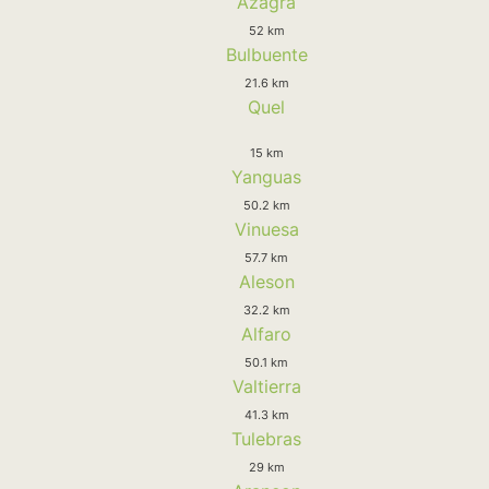
Azagra
52 km
Bulbuente
21.6 km
Quel
15 km
Yanguas
50.2 km
Vinuesa
57.7 km
Aleson
32.2 km
Alfaro
50.1 km
Valtierra
41.3 km
Tulebras
29 km