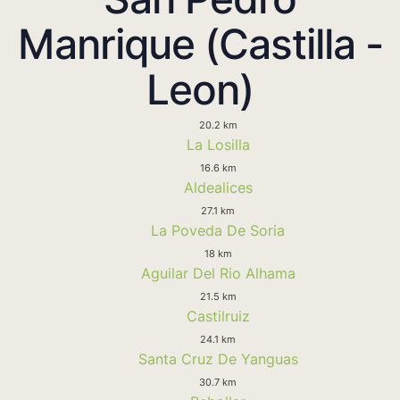
Manrique (Castilla -
Leon)
20.2 km
La Losilla
16.6 km
Aldealices
27.1 km
La Poveda De Soria
18 km
Aguilar Del Rio Alhama
21.5 km
Castilruiz
24.1 km
Santa Cruz De Yanguas
30.7 km