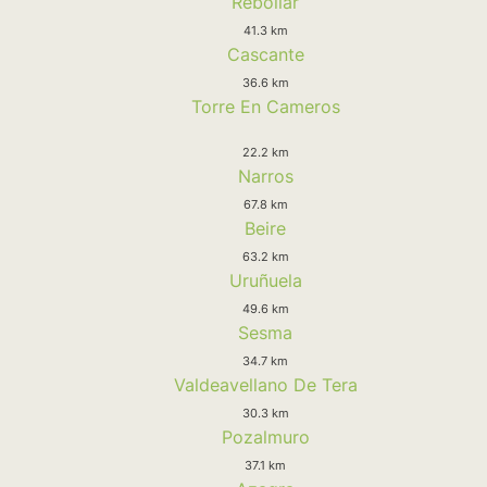
Rebollar
41.3 km
Cascante
36.6 km
Torre En Cameros
22.2 km
Narros
67.8 km
Beire
63.2 km
Uruñuela
49.6 km
Sesma
34.7 km
Valdeavellano De Tera
30.3 km
Pozalmuro
37.1 km