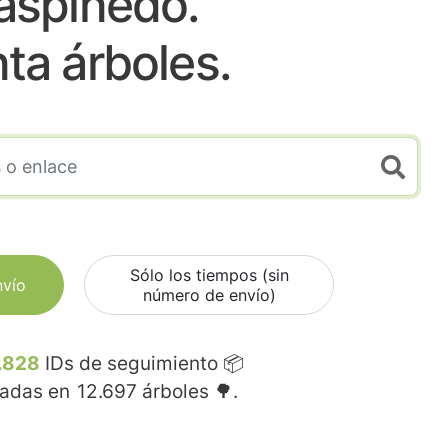
aspinedo.
nta árboles.
Sólo los tiempos (sin
nvío
número de envío)
.828
IDs de seguimiento 📦
madas en
12.697
árboles 🌳.