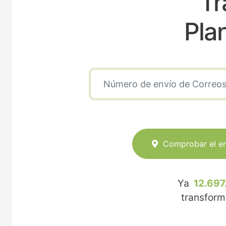
Tr
Pla
Comprobar el e
Ya
12.697
transfor