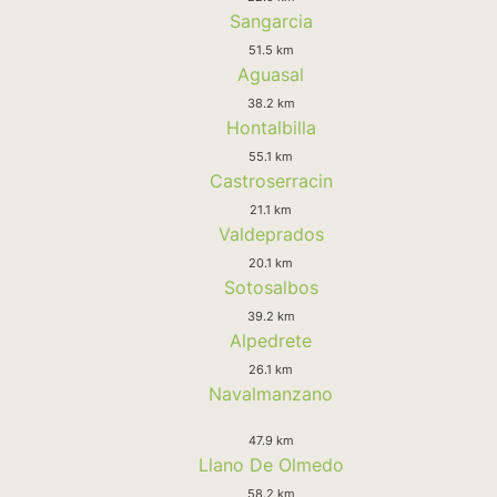
Sangarcia
51.5 km
Aguasal
38.2 km
Hontalbilla
55.1 km
Castroserracin
21.1 km
Valdeprados
20.1 km
Sotosalbos
39.2 km
Alpedrete
26.1 km
Navalmanzano
47.9 km
Llano De Olmedo
58.2 km