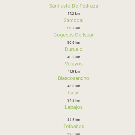
Santiuste De Pedraza
37.2 km
Samboal
56.2 km
Cogeces De Iscar
50.6 km
Duruelo
40.2 km
Velayos
41.9 km
Blascosancho
48.8 km
Iscar
34.2 km
Labajos
44.5 km
Tolbaños
22.5 km