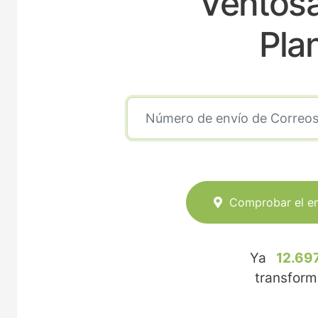
Ventosa
Pla
Comprobar el e
Ya
12.69
transfor