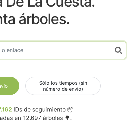
 De La Cuesta.
nta árboles.
Sólo los tiempos (sin
nvío
número de envío)
7.162
IDs de seguimiento 📦
madas en
12.697
árboles 🌳.