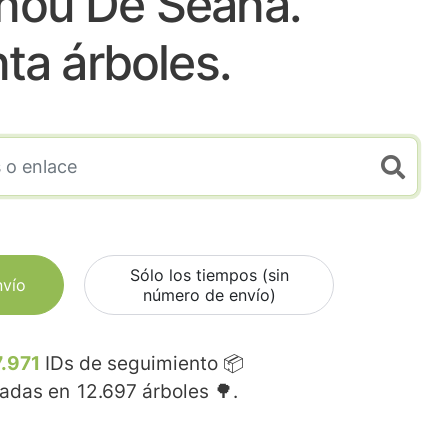
lnou De Seana.
nta árboles.
Sólo los tiempos (sin
nvío
número de envío)
.971
IDs de seguimiento 📦
madas en
12.697
árboles 🌳.