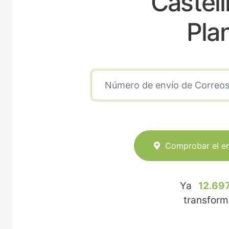
Castel
Pla
Comprobar el e
Ya
12.697
transfor