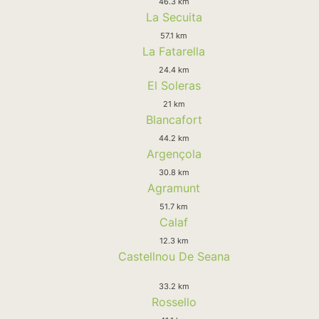
46.3 km
La Secuita
57.1 km
La Fatarella
24.4 km
El Soleras
21 km
Blancafort
44.2 km
Argençola
30.8 km
Agramunt
51.7 km
Calaf
12.3 km
Castellnou De Seana
33.2 km
Rossello