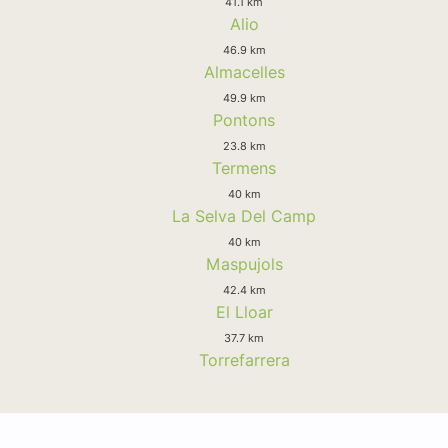
41.1 km
Alio
46.9 km
Almacelles
49.9 km
Pontons
23.8 km
Termens
40 km
La Selva Del Camp
40 km
Maspujols
42.4 km
El Lloar
37.7 km
Torrefarrera