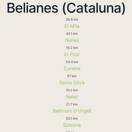
Belianes (Cataluna)
39.8 km
El Mila
43.1 km
Nulles
15.2 km
El Poal
24.4 km
Conesa
57 km
Santa Oliva
10.2 km
Nalec
21.7 km
Bellmunt D'Urgell
63.1 km
Solsona