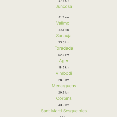
27.4 km
Juncosa
41.7 km
Vallmoll
42.1 km
Sanauja
33.6 km
Foradada
52.7 km
Ager
19.5 km
Vimbodi
28.8 km
Menarguens
29.8 km
Corbins
43.9 km
Sant Marti Sesgueioles