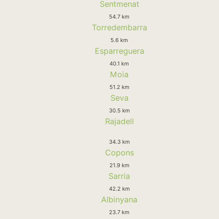
Sentmenat
54.7 km
Torredembarra
5.6 km
Esparreguera
40.1 km
Moia
51.2 km
Seva
30.5 km
Rajadell
34.3 km
Copons
21.9 km
Sarria
42.2 km
Albinyana
23.7 km