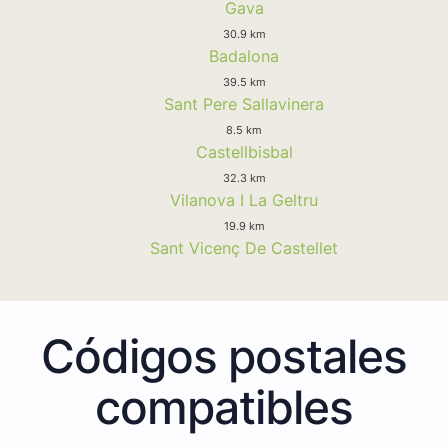
Gava
30.9 km
Badalona
39.5 km
Sant Pere Sallavinera
8.5 km
Castellbisbal
32.3 km
Vilanova I La Geltru
19.9 km
Sant Vicenç De Castellet
Códigos postales
compatibles