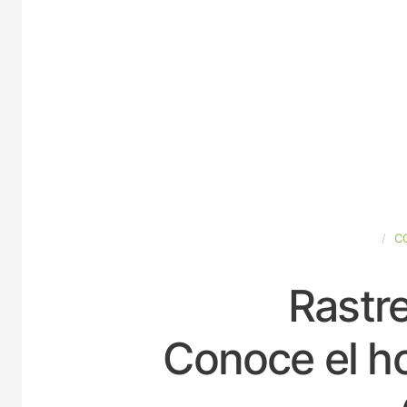
ESPAÑA
C
Rastre
Conoce el ho