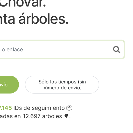
Chovar.
nta árboles.
Sólo los tiempos (sin
nvío
número de envío)
7.145
IDs de seguimiento 📦
madas en
12.697
árboles 🌳.