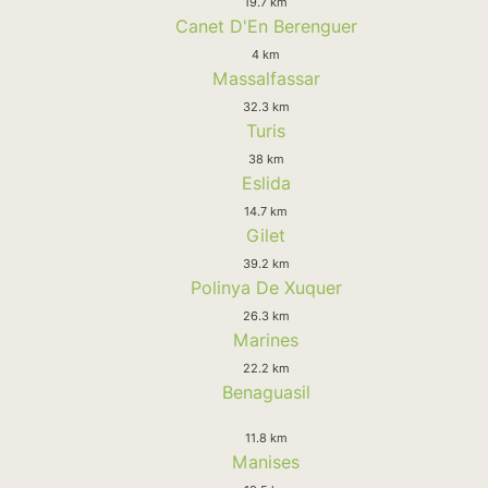
19.7 km
Canet D'En Berenguer
4 km
Massalfassar
32.3 km
Turis
38 km
Eslida
14.7 km
Gilet
39.2 km
Polinya De Xuquer
26.3 km
Marines
22.2 km
Benaguasil
11.8 km
Manises