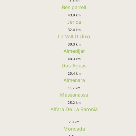
18.5 km
Beniparrell
43.9 km
Jerica
32.4 km
La Vall D'Uixo
36.3 km
Almedijar
48.3 km
Dos Aguas
25.4 km
Almenara
16.2 km
Massanassa
25.2 km
Alfara De La Baronia
2.9 km
Moncada