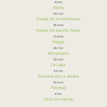
43 km
Alanis
34.2 km
Granja De Torrehermosa
36.4 km
Puebla De Sancho Perez
53.9 km
Alange
36.7 km
Monesterio
50.5 km
La Lapa
53.1 km
Quintana De La Serena
45.5 km
Palomas
47 km
Oliva De Merida