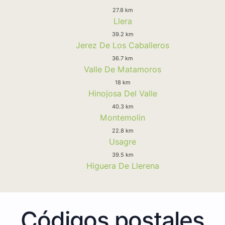
27.8 km
Llera
39.2 km
Jerez De Los Caballeros
36.7 km
Valle De Matamoros
18 km
Hinojosa Del Valle
40.3 km
Montemolin
22.8 km
Usagre
39.5 km
Higuera De Llerena
Códigos postales