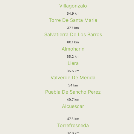
Villagonzalo
64.9 km
Torre De Santa Maria
37.7 km
Salvatierra De Los Barros
60.1 km
Almoharin
65.2 km
Llera
35.5 km
Valverde De Merida
54 km
Puebla De Sancho Perez
49.7 km
Alcuescar
47.3 km
Torrefresneda
32.6 km