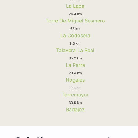
La Lapa
24.3 km
Torre De Miguel Sesmero
63 km
La Codosera
9.3 km
Talavera La Real
35.2 km
La Parra
29.4 km
Nogales
10.3 km
Torremayor
30.5 km
Badajoz