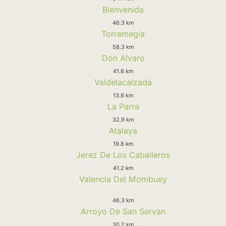
Bienvenida
46.3 km
Torremegia
58.3 km
Don Alvaro
41.8 km
Valdelacalzada
13.8 km
La Parra
32.9 km
Atalaya
19.8 km
Jerez De Los Caballeros
41.2 km
Valencia Del Mombuey
46.3 km
Arroyo De San Servan
30.2 km