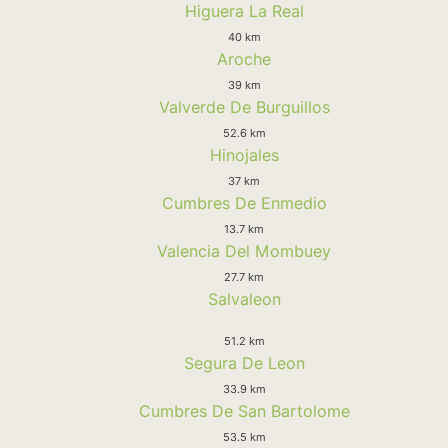
Higuera La Real
40 km
Aroche
39 km
Valverde De Burguillos
52.6 km
Hinojales
37 km
Cumbres De Enmedio
13.7 km
Valencia Del Mombuey
27.7 km
Salvaleon
51.2 km
Segura De Leon
33.9 km
Cumbres De San Bartolome
53.5 km