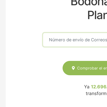
Bodonal
Pla
Comprobar el e
Ya
12.696
transfor