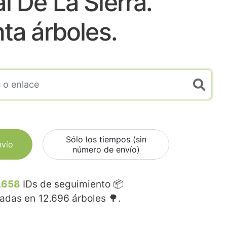
 De La Sierra.
nta árboles.
Sólo los tiempos (sin
nvío
número de envío)
.658
IDs de seguimiento 📦
madas en
12.696
árboles 🌳.