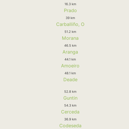
16.3 km
Prado
39 km
Carballiño, O
51.2 km
Morana
46.5 km
Aranga
44.1 km
Amoeiro
48.1 km
Deade
52.8 km
Guntin
54.3 km
Cerceda
36.9 km
Codeseda