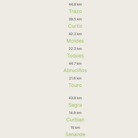
44.8 km
Trazo
39.5 km
Curtis
42.3 km
Moldes
22.3 km
Toques
44.7 km
Abruciños
21.6 km
Touro
43.8 km
Sagra
14.8 km
Curbian
15 km
Senande