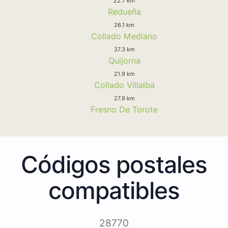
22.7 km
Redueña
26.1 km
Collado Mediano
37.3 km
Quijorna
21.9 km
Collado Villalba
27.9 km
Fresno De Torote
Códigos postales
compatibles
28770