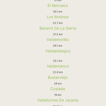
31 km
El Berrueco
30.1 km
Los Molinos
22.7 km
Becerril De La Sierra
31.5 km
Valdemorillo
26.1 km
Valdepielagos
25.1 km
Valdemanco
22.6 km
Bustarviejo
28 km
Coslada
19 km
Valdetorres De Jarama