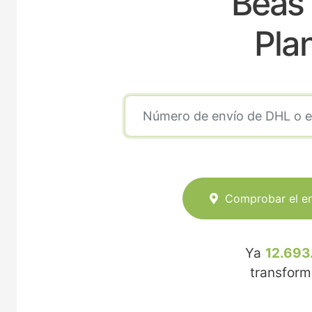
Beas
Pla
Comprobar el e
Ya
12.693
transfor