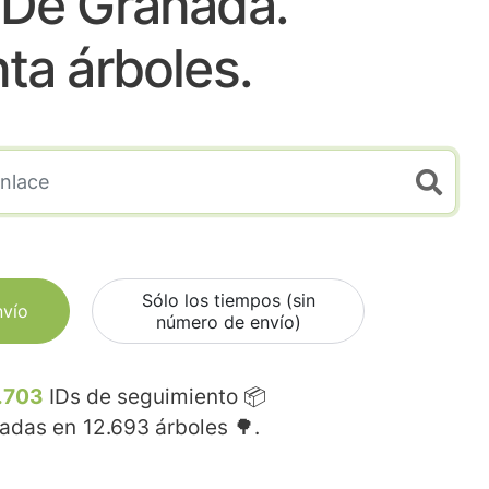
 De Granada.
nta árboles.
Sólo los tiempos (sin
nvío
número de envío)
.703
IDs de seguimiento 📦
madas en
12.693
árboles 🌳.