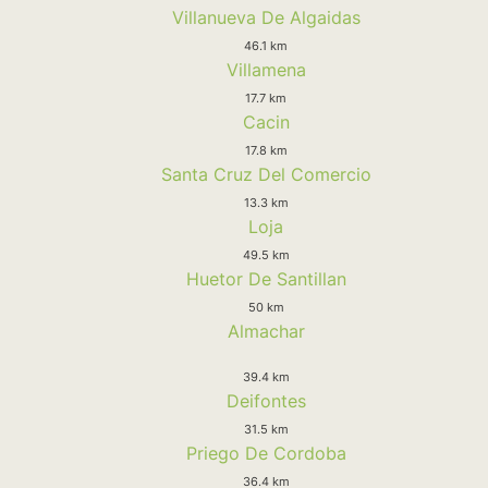
Villanueva De Algaidas
46.1 km
Villamena
17.7 km
Cacin
17.8 km
Santa Cruz Del Comercio
13.3 km
Loja
49.5 km
Huetor De Santillan
50 km
Almachar
39.4 km
Deifontes
31.5 km
Priego De Cordoba
36.4 km