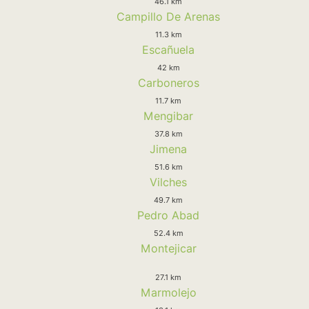
46.1 km
Campillo De Arenas
11.3 km
Escañuela
42 km
Carboneros
11.7 km
Mengibar
37.8 km
Jimena
51.6 km
Vilches
49.7 km
Pedro Abad
52.4 km
Montejicar
27.1 km
Marmolejo