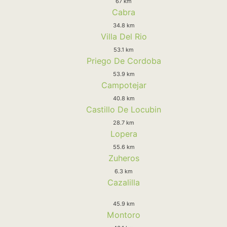
67 km
Cabra
34.8 km
Villa Del Rio
53.1 km
Priego De Cordoba
53.9 km
Campotejar
40.8 km
Castillo De Locubin
28.7 km
Lopera
55.6 km
Zuheros
6.3 km
Cazalilla
45.9 km
Montoro