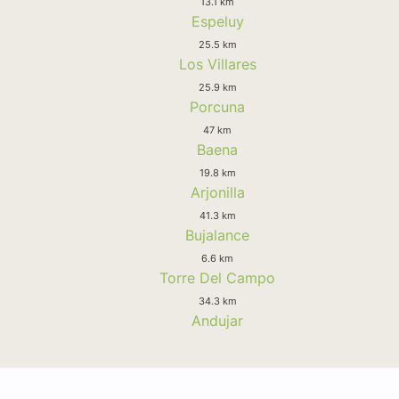
13.1 km
Espeluy
25.5 km
Los Villares
25.9 km
Porcuna
47 km
Baena
19.8 km
Arjonilla
41.3 km
Bujalance
6.6 km
Torre Del Campo
34.3 km
Andujar