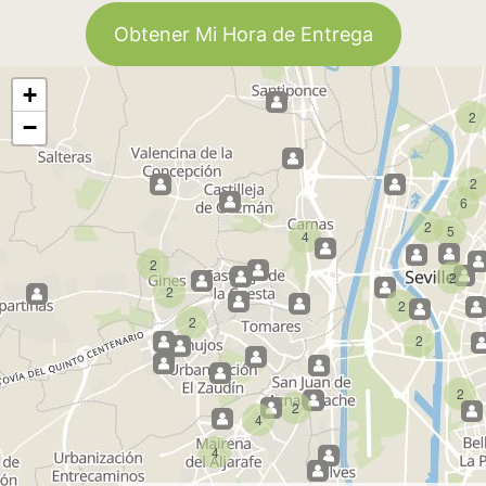
Obtener Mi Hora de Entrega
+
2
−
2
6
2
5
4
2
2
2
2
2
2
2
2
4
4