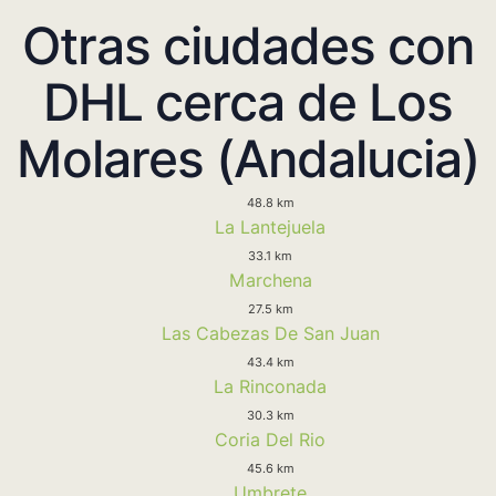
Otras ciudades con
DHL cerca de Los
Molares (Andalucia)
48.8 km
La Lantejuela
33.1 km
Marchena
27.5 km
Las Cabezas De San Juan
43.4 km
La Rinconada
30.3 km
Coria Del Rio
45.6 km
Umbrete