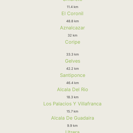
11.4 km
El Coronil
48.8 km
Aznalcazar
32 km
Coripe
33.3 km
Gelves
42.2 km
Santiponce
46.4 km
Alcala Del Rio
18.3 km
Los Palacios Y Villafranca
15.7 km
Alcala De Guadaira
9.9 km
Utrera