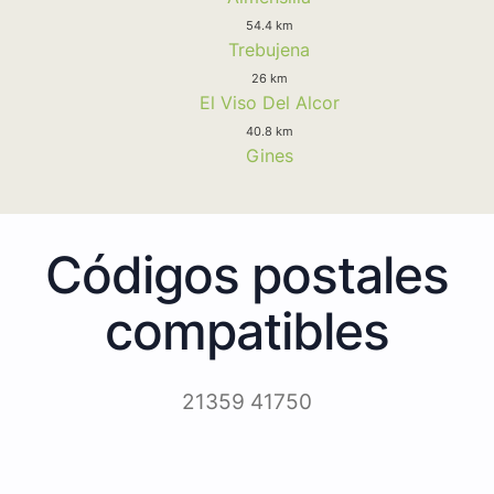
54.4 km
Trebujena
26 km
El Viso Del Alcor
40.8 km
Gines
Códigos postales
compatibles
21359 41750