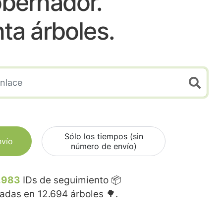
bernador.
nta árboles.
Sólo los tiempos (sin
nvío
número de envío)
.983
IDs de seguimiento 📦
madas en
12.694
árboles 🌳.