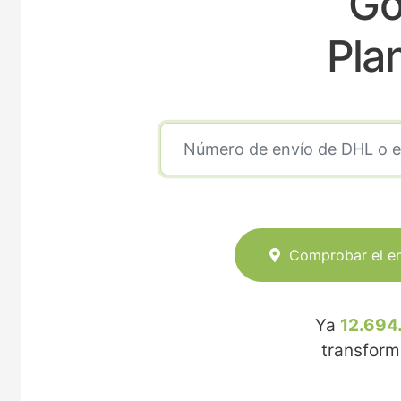
Go
Pla
Comprobar el e
Ya
12.694
transfor