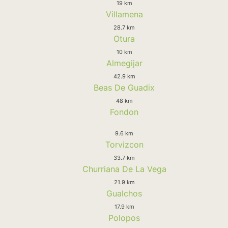
19 km
Villamena
28.7 km
Otura
10 km
Almegijar
42.9 km
Beas De Guadix
48 km
Fondon
9.6 km
Torvizcon
33.7 km
Churriana De La Vega
21.9 km
Gualchos
17.9 km
Polopos