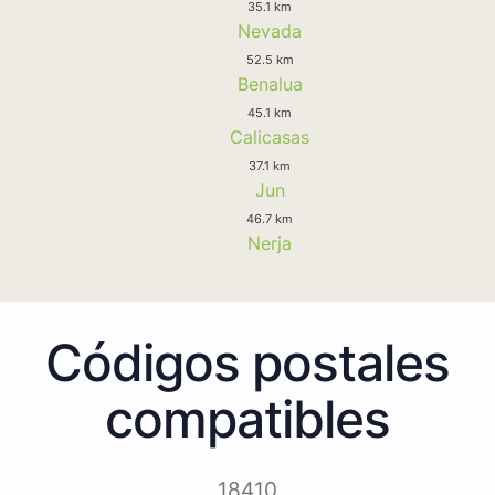
35.1 km
Nevada
52.5 km
Benalua
45.1 km
Calicasas
37.1 km
Jun
46.7 km
Nerja
Códigos postales
compatibles
18410