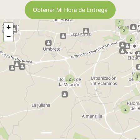
Obtener Mi Hora de Entrega
2
+
2
2
−
2
4
2
2