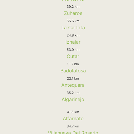
39.2 km
Zuheros
55.6 km
La Carlota
24.8 km
Iznajar
53.9 km
Cutar
10.7 km
Badolatosa
22.1 km
Antequera
35.2 km
Algarinejo
41.8 km
Alfarnate
34.7 km
Villanueva Del Rosario