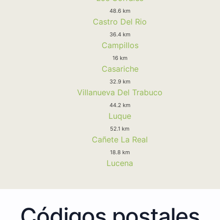
48.6 km
Castro Del Rio
36.4 km
Campillos
16 km
Casariche
32.9 km
Villanueva Del Trabuco
44.2 km
Luque
52.1 km
Cañete La Real
18.8 km
Lucena
Códigos postales