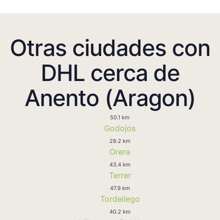
Otras ciudades con
DHL cerca de
Anento (Aragon)
50.1 km
Godojos
28.2 km
Orera
43.4 km
Terrer
47.9 km
Tordellego
40.2 km