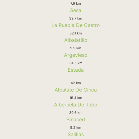
7.9 km
Sesa
39.7 km
La Puebla De Castro
32.1 km
Albalatillo
9.9 km
Argavieso
34.5 km
Estada
42 km
Albalate De Cinca
15.4 km
Alberuela De Tubo
39.6 km
Binaced
5.2 km
Salillas