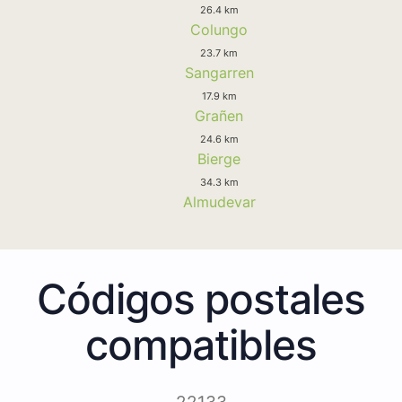
26.4 km
Colungo
23.7 km
Sangarren
17.9 km
Grañen
24.6 km
Bierge
34.3 km
Almudevar
Códigos postales
compatibles