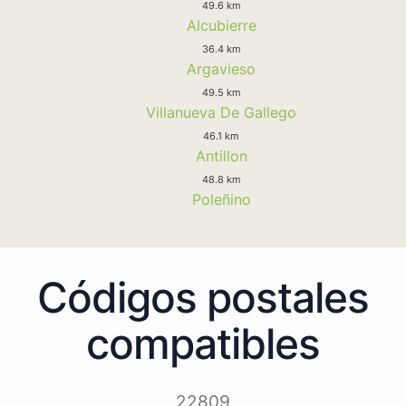
49.6 km
Alcubierre
36.4 km
Argavieso
49.5 km
Villanueva De Gallego
46.1 km
Antillon
48.8 km
Poleñino
Códigos postales
compatibles
22809