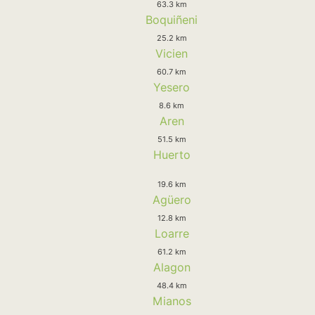
63.3 km
Boquiñeni
25.2 km
Vicien
60.7 km
Yesero
8.6 km
Aren
51.5 km
Huerto
19.6 km
Agüero
12.8 km
Loarre
61.2 km
Alagon
48.4 km
Mianos